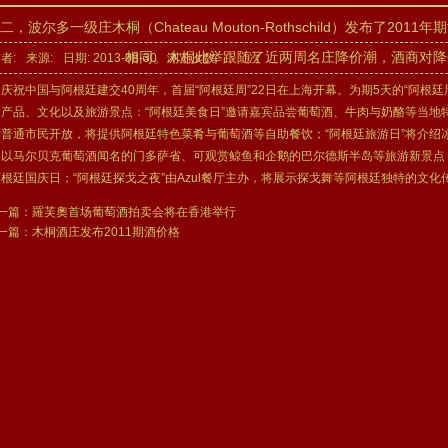
二，波尔多一级庄木桐（Chateau Mouton-Rothschild）发布了20
相同。木桐此举跟随了近两周名庄降价潮，酒商对降
者:
来源:
日期: 2013-08-30
浏览次数:
2131
次
庆祝中国与阿根廷建交40周年，首届“阿根廷周”22日在上海开幕。为期5天的“阿根
的产品、文化以及旅游景点：“阿根廷美食日”邀请嘉宾品尝葡萄酒、牛肉与奶酪等当地
对普通市民开放，将提供阿根廷特色菜肴与葡萄酒等自助餐饮；“阿根廷旅游日”将介绍
及以马尔贝克葡萄酒闻名的门多萨省、可观赏鲸鱼和企鹅的巴尔德斯半岛等旅游新景点；
阿根廷国庆日；“阿根廷探戈之夜”由Azul餐厅主办，将展示探戈舞等阿根廷独特的文化
一篇：
羅芙奧首场葡萄酒拍卖会将在香港举行
一篇：
木桐酒庄发布2011期酒价格